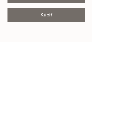
Kúpiť
Obchodné podmienky
Ochrana osobných údajov
Bezpečnostné pokyny pálenia sviečok
P
odpor moju tvorbu na Instagrame, sleduj