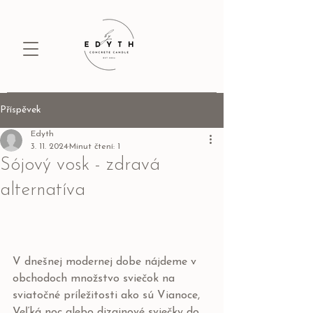
Příspěvek
Edyth
3. 11. 2024
Minut čtení: 1
Sójový vosk - zdravá
alternatíva
V dnešnej modernej dobe nájdeme v 
obchodoch množstvo sviečok na 
sviatočné príležitosti ako sú Vianoce, 
Veľká noc alebo dizajnové sviečky do 