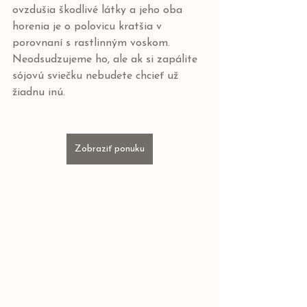
ovzdušia škodlivé látky a jeho oba 
horenia je o polovicu kratšia v 
porovnaní s rastlinným voskom.  
Neodsudzujeme ho, ale ak si zapálite 
sójovú sviečku nebudete chcieť už 
žiadnu inú.
Zobraziť ponuku