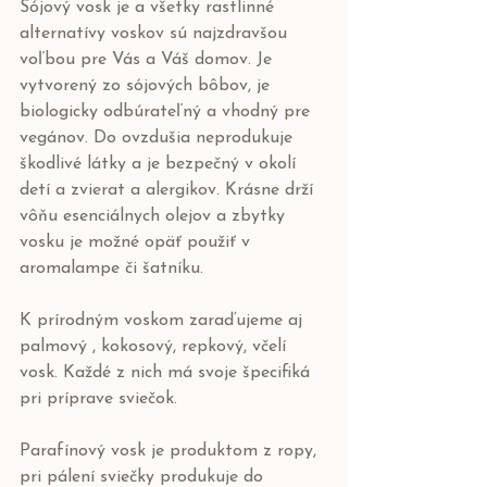
Sójový vosk je a všetky rastlinné 
alternatívy voskov sú najzdravšou 
voľbou pre Vás a Váš domov. Je 
vytvorený zo sójových bôbov, je 
biologicky odbúrateľný a vhodný pre 
vegánov. Do ovzdušia neprodukuje 
škodlivé látky a je bezpečný v okolí 
detí a zvierat a alergikov. Krásne drží 
vôňu esenciálnych olejov a zbytky 
vosku je možné opäť použiť v 
aromalampe či šatníku. 
K prírodným voskom zaraďujeme aj 
palmový , kokosový, repkový, včelí 
vosk. Každé z nich má svoje špecifiká 
pri príprave sviečok. 
Parafínový vosk je produktom z ropy, 
pri pálení sviečky produkuje do 