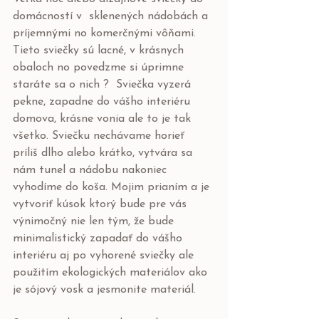
domácností v  sklenených nádobách a 
príjemnými no komerčnými vôňami. 
Tieto sviečky sú lacné, v krásnych 
obaloch no povedzme si úprimne 
staráte sa o nich ?  Sviečka vyzerá 
pekne, zapadne do vášho interiéru 
domova, krásne vonia ale to je tak 
všetko. Sviečku nechávame horieť 
príliš dlho alebo krátko, vytvára sa 
nám tunel a nádobu nakoniec 
vyhodíme do koša. Mojim prianím a je 
vytvoriť kúsok ktorý bude pre vás 
výnimočný nie len tým, že bude 
minimalistický zapadať do vášho 
interiéru aj po vyhorené sviečky ale 
použitím ekologických materiálov ako 
je sójový vosk a jesmonite materiál. 