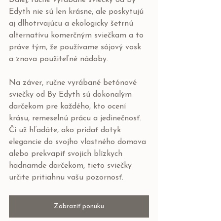
Ďalej, ručne vyrábané sviečky od By 
Edyth nie sú len krásne, ale poskytujú 
aj dlhotrvajúcu a ekologicky šetrnú 
alternatívu komerčným sviečkam a to 
práve tým, že používame sójový vosk 
a znova použiteľné nádoby.
Na záver, ručne vyrábané betónové 
sviečky od By Edyth sú dokonalým 
darčekom pre každého, kto ocení 
krásu, remeselnú prácu a jedinečnosť. 
Či už hľadáte, ako pridať dotyk 
elegancie do svojho vlastného domova 
alebo prekvapiť svojich blízkych 
hadnamde darčekom, tieto sviečky 
určite pritiahnu vašu pozornosť. 
Zobraziť ponuku