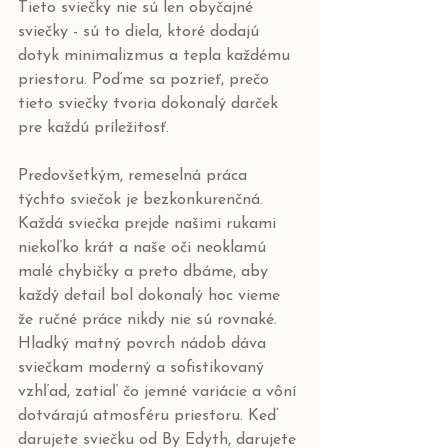
Tieto sviečky nie sú len obyčajné 
sviečky - sú to diela, ktoré dodajú 
dotyk minimalizmus a tepla každému 
priestoru. Poďme sa pozrieť, prečo 
tieto sviečky tvoria dokonalý darček 
pre každú príležitosť.
Predovšetkým, remeselná práca 
týchto sviečok je bezkonkurenčná. 
Každá sviečka prejde našimi rukami 
niekoľko krát a naše oči neoklamú 
malé chybičky a preto dbáme, aby 
každý detail bol dokonalý hoc vieme 
že ručné práce nikdy nie sú rovnaké. 
Hladký matný povrch nádob dáva 
sviečkam moderný a sofistikovaný 
vzhľad, zatiaľ čo jemné variácie a vôní 
dotvárajú atmosféru priestoru. Keď 
darujete sviečku od By Edyth, darujete 