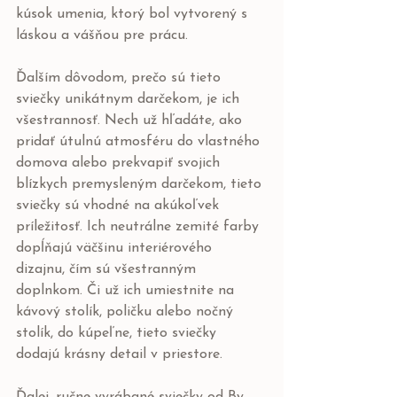
kúsok umenia, ktorý bol vytvorený s 
láskou a vášňou pre prácu.
Ďalším dôvodom, prečo sú tieto 
sviečky unikátnym darčekom, je ich 
všestrannosť. Nech už hľadáte, ako 
pridať útulnú atmosféru do vlastného 
domova alebo prekvapiť svojich 
blízkych premysleným darčekom, tieto 
sviečky sú vhodné na akúkoľvek 
príležitosť. Ich neutrálne zemité farby 
dopĺňajú väčšinu interiérového 
dizajnu, čím sú všestranným 
doplnkom. Či už ich umiestnite na 
kávový stolík, poličku alebo nočný 
stolík, do kúpeľne, tieto sviečky 
dodajú krásny detail v priestore. 