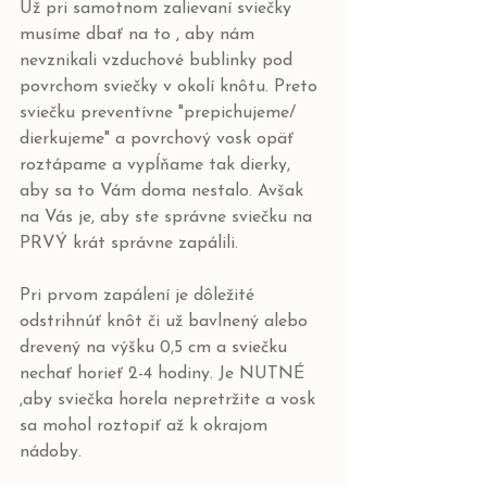
Už pri samotnom zalievaní sviečky 
musíme dbať na to , aby nám 
nevznikali vzduchové bublinky pod 
povrchom sviečky v okolí knôtu. Preto 
sviečku preventívne "prepichujeme/ 
dierkujeme" a povrchový vosk opäť 
roztápame a vypĺňame tak dierky, 
aby sa to Vám doma nestalo. Avšak 
na Vás je, aby ste správne sviečku na 
PRVÝ krát správne zapálili.
Pri prvom zapálení je dôležité 
odstrihnúť knôt či už bavlnený alebo 
drevený na výšku 0,5 cm a sviečku 
nechať horieť 2-4 hodiny. Je NUTNÉ 
,aby sviečka horela nepretržite a vosk 
sa mohol roztopiť až k okrajom 
nádoby. 