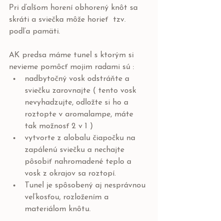
Pri ďalšom horení obhorený knôt sa 
skráti a sviečka môže horieť  tzv. 
podľa pamäti.
AK predsa máme tunel s ktorým si 
nevieme pomôcť mojim radami sú :
nadbytočný vosk odstráňte a 
sviečku zarovnajte ( tento vosk 
nevyhadzujte, odložte si ho a 
roztopte v aromalampe, máte 
tak možnosť 2 v 1 )
vytvorte z alobalu čiapočku na 
zapálenú sviečku a nechajte 
pôsobiť nahromadené teplo a 
vosk z okrajov sa roztopí.
Tunel je spôsobený aj nesprávnou 
veľkosťou, rozložením a 
materiálom knôtu.