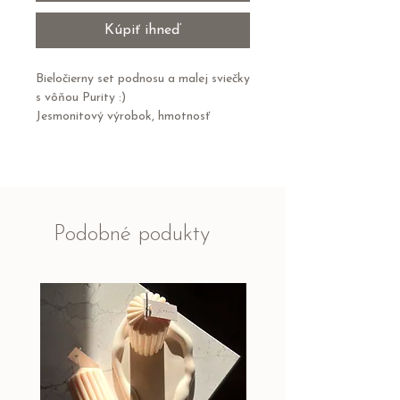
Kúpiť ihneď
Bieločierny set podnosu a malej sviečky
s vôňou Purity :)
Jesmonitový výrobok, hmotnosť
sviečky 140g a doba horenia 25hodín.
Ručná výroba, set vyrábam priamo pre
Vás :)
Po dohorení sviečky doporučujem
použiť sypaný vosk pre vytvorenie
novej a stále vegánskej verzie sviečky.
Podobné podukty