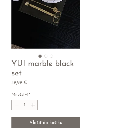
YUI marble black
set
Cena
49,99 €
Množství
*
Vložiť do košíku