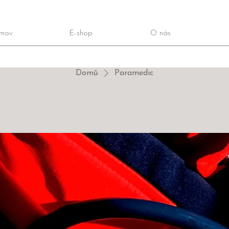
mov
E-shop
O nás
Domů
Paramedic