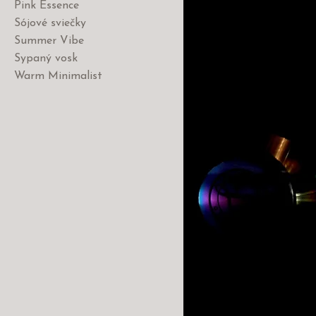
Pink Essence
Sójové sviečky
Summer Vibe
Sypaný vosk
Warm Minimalist