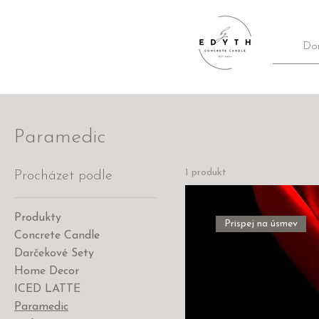
Do
Paramedic
1 produkt
Procházet podle
Produkty
Prispej na úsmev
Concrete Candle
Darčekové Sety
Home Decor
ICED LATTE
Paramedic