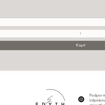
Rychlý náhled
Kúpiť
P
odpor m
inšpiráci