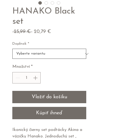
HANAKO Black
set
Běžná
Zvýhodněná
 25,99 € 
20,79 €
cena
cena
Doplnok
*
Množství
*
Vložiť do košíku
Kúpiť ihneď
Ikonický čierny set podtácky Akina a
vázičky Hanako. Jednoduchý set ,