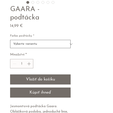
GAARA -
podtácka
Cena
14,99 €
Farba podtácky
*
Množství
*
Vložiť do košíku
Kúpiť ihneď
Jesmonitová podtácka Gaara.
Obláčiková podoba, jednoduché línie,