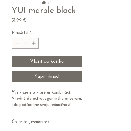
YUI marble black
Cena
31,99 €
Množství
*
Vložiť do košíku
Kúpiť ihneď
Yui v čierno - bielej
kombinácii.
Vhodná do extravagantného priestoru,
kde podčiarkne svoju jedinečnosť.
Ošetrená včelím voskom pre
vodeodolnosť. Každý kus je jedinečný,
Čo je to Jesmonite?
zalievaný práve pre TEBA.