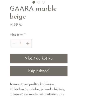
GAARA marble
beige
Cena
14,99 €
Množství
*
Vložiť do košíku
Kúpiť ihneď
Jesmonitová podtácka Gaara.
Obláčiková podoba, jednoduché línie,
dokonalá do moderného interiéru pre
tvoje šperky, okuliare alebo sviečky.